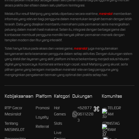
ini menjadikan mesinslot sebagai salah satu pilihan utama bagi pengguna yang mencari
akses praktis dan efisien dalam satu platform terintegrasi.
Melalui fitur result Mahjong yang selalu diperbarui secara real-time,
mesinslot
memberikan
informasi yang relevan bagi pengguna dalam menentukan langkah bermain dengan lebih
terarah. Data yang disajikan membantu memahami pola permainan serta meningkatkan
peluang dalam meraih hasil maksimal. Selain itu, integrasi dengan berbagai game dari
Iconbazaar membuat pengguna memiliki banyak pilihan permainan menarik dengan
tampilan modern dan fitur yang interaktif.
Tidak hanya fokus pada akses dan variasi game,
mesinslot
juga mengutamakan
kenyamanan serta keamanan pengguna dalam setiap aktivitas. Dengan dukungan sistem
yang stabil dan layanan yang aktif, platform ini terus berkembang menjadi solusi hiburan
digital yang terpercaya. Kombinasi antara login cepat, result Mahjong yang akurat, serta
pilihan game yang beragam menjadikan mesinslot relevan bagi pengguna yang
menginginkan pengalaman bermain yang optimal dan praktis setiap hari.
Kebijaksanaan
Platform
Kategori
Dukungan
Komunitas
RTP Gacor
Promosi
Hot
+62877
TELEGR
Mesinslot
Games
9611228
AM
Loyalty
3
Tentang
Slots
INSTAG
Referral
MESINSLOT
RAM
Live
Responsible
Casino