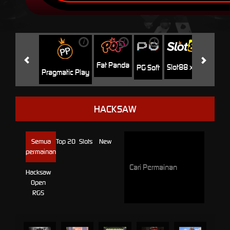
i
i
i
i
i
Facha
Fat Panda
Slot88 x PP
PG Soft
Pragmatic Play
HACKSAW
Semua
Top 20
Slots
New
permainan
Hacksaw
Open
RGS