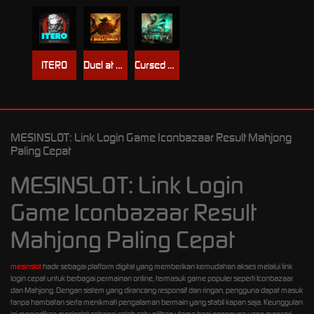
ITERO
Duel at Dawn
Cursed Crypt
MESINSLOT: Link Login Game Iconbazaar Result Mahjong
Paling Cepat
MESINSLOT: Link Login
Game Iconbazaar Result
Mahjong Paling Cepat
mesinslot
hadir sebagai platform digital yang memberikan kemudahan akses melalui link
login cepat untuk berbagai permainan online, termasuk game populer seperti Iconbazaar
dan Mahjong. Dengan sistem yang dirancang responsif dan ringan, pengguna dapat masuk
tanpa hambatan serta menikmati pengalaman bermain yang stabil kapan saja. Keunggulan