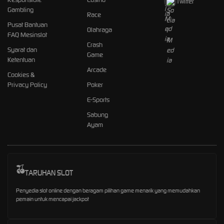
Twitter
Gambling
Race
Pusat Bantuan
Olahraga
FAQ Mesinslot
Crash
Syarat dan
Game
Ketentuan
Arcade
Cookies &
Privacy Policy
Poker
E-Sports
Sabung
Ayam
TARUHAN SLOT
Penyedia slot online dengan beragam pilihan game menarik yang memudahkan
pemain untuk mencapai jackpot