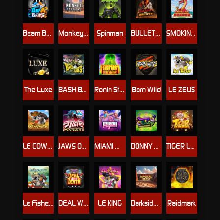
Beam Boys
Monkey Frenzy 2: Boss is Here!
Spinman
BULLETS AND BOUNTY
SMOKING DRAGON
The Luxe
BASH BROS
Ronin Stackways
Born Wild
LE ZEUS
LE COWBOY
JAWS OF JUSTICE
MIAMI MAYHEM
DONNY AND DANNY
TIGER LEGENDS
Le Fisherman
DEAL WITH DEATH
LE KING
Darkside Prairie: Magical Beast
Raidmark