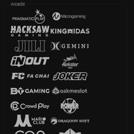
Arcade