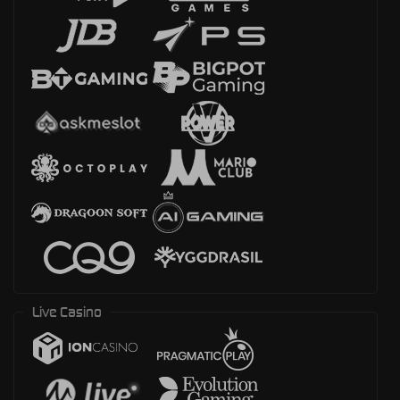
Live Casino