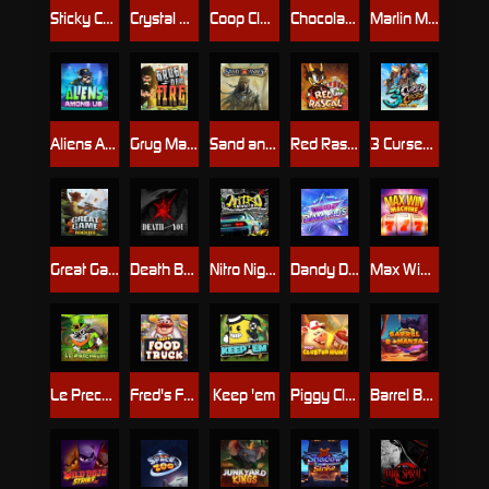
Sticky Candyland
Crystal Robot
Coop Clash
Chocolate Rocket
Marlin Masters Atlantis
Aliens Among Us
Grug Make Fire
Sand and Ashes
Red Rascal™
3 Cursed Chests™
Great Game Rockies
Death Becomes You
Nitro Nights
Dandy Diamonds
Max Win Machine
Le Prechaun
Fred's Food Truck
Keep 'em
Piggy Cluster Hunt
Barrel Bonanza