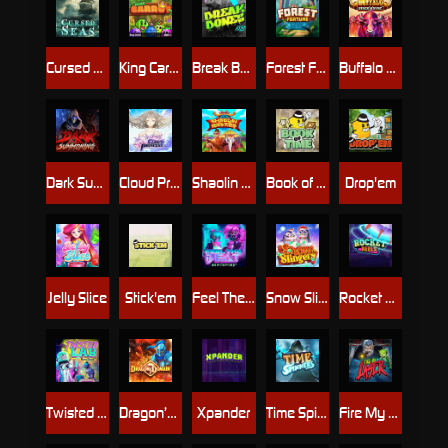
Cursed Seas
King Carrot
Break Bones
Forest Fortune
Buffalo Stack'n'Sync
Dark Summoning
Cloud Princess
Shaolin Master
Book of Time
Drop'em
Jelly Slice
Stick'em
Feel The Beat
Snow Slingers
Rocket Reels
Twisted Lab
Dragon’s Domain
Xpander
Time Spinners
Fire My Laser