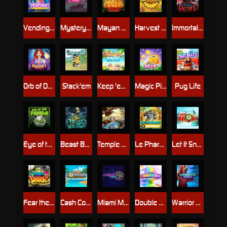
Vending Machine
Mystery Motel
Mayan Stackways
Harvest Wilds
Immortal Desire
Orb of Destiny
Stack'em
Keep 'em Cool
Magic Piggy
Pug Life
Eye of the Panda
Beast Below
Temple of Torment
Le Pharaoh
Let It Snow
Fear the Dark
Cash Compass
Miami Multiplier
Double Rainbow
Warrior Ways