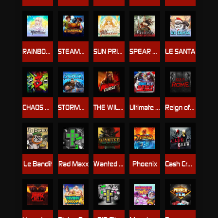
RAINBOW PRINCESS
STEAMRUNNERS
SUN PRINCESS
SPEAR OF ATHENA
LE SANTA
CHAOS CREW 3
STORMBORN
THE WILDWOOD CURSE
Ultimate Slot of America
Reign of Rome
Le Bandit
Rad Maxx
Wanted Dead or a Wild
Phoenix
Cash Crew