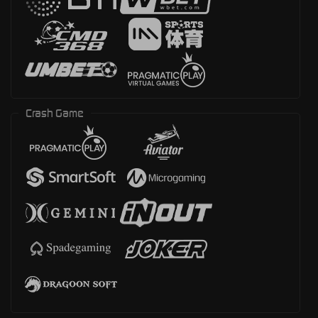
Crash Game