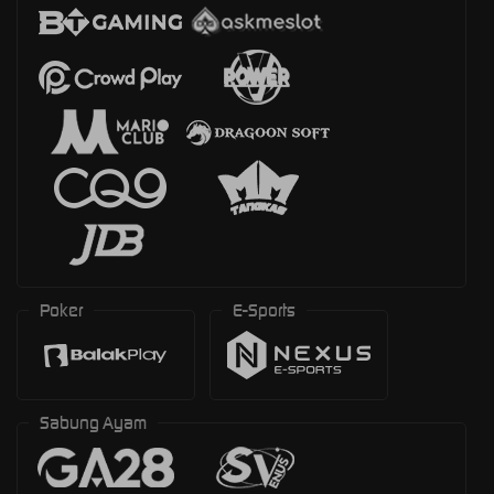
Poker
E-Sports
Sabung Ayam