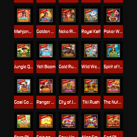
Mahjong Princess
Golden Moon Empire
Neko Riches
Royal Katt
Poker Ways
Jungle Quest
Yeti Boom
Gold Rush Cowboys
Wild Wet Win
Spirit of the Sea
Goal Go Win
Ranger Showdown
City of Jewels
Tiki Rush
The Nutcrackers