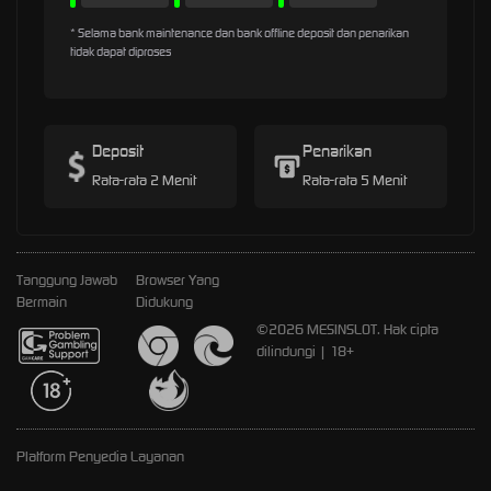
* Selama bank maintenance dan bank offline deposit dan penarikan
tidak dapat diproses
Deposit
Penarikan
Rata-rata 2 Menit
Rata-rata 5 Menit
Tanggung Jawab
Browser Yang
Bermain
Didukung
©2026 MESINSLOT. Hak cipta
dilindungi | 18+
Platform Penyedia Layanan