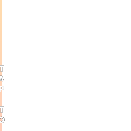
TO OPEN