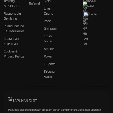
Tentang
Slots
INSTAG
Referral
MESINSLOT
RAM
Live
Responsible
Casino
Twitter
Gambling
Race
Pusat Bantuan
Olahraga
FAQ Mesinslot
Crash
Syarat dan
Game
Ketentuan
Arcade
Cookies &
Privacy Policy
Poker
E-Sports
Sabung
Ayam
TARUHAN SLOT
Penyedia slot online dengan beragam pilihan game menarik yang memudahkan