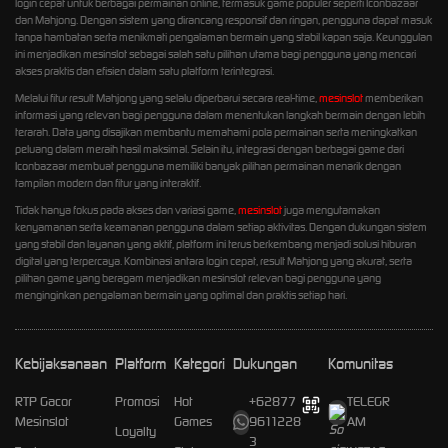
login cepat untuk berbagai permainan online, termasuk game populer seperti Iconbazaar
dan Mahjong. Dengan sistem yang dirancang responsif dan ringan, pengguna dapat masuk
tanpa hambatan serta menikmati pengalaman bermain yang stabil kapan saja. Keunggulan
ini menjadikan mesinslot sebagai salah satu pilihan utama bagi pengguna yang mencari
akses praktis dan efisien dalam satu platform terintegrasi.
Melalui fitur result Mahjong yang selalu diperbarui secara real-time,
mesinslot
memberikan
informasi yang relevan bagi pengguna dalam menentukan langkah bermain dengan lebih
terarah. Data yang disajikan membantu memahami pola permainan serta meningkatkan
peluang dalam meraih hasil maksimal. Selain itu, integrasi dengan berbagai game dari
Iconbazaar membuat pengguna memiliki banyak pilihan permainan menarik dengan
tampilan modern dan fitur yang interaktif.
Tidak hanya fokus pada akses dan variasi game,
mesinslot
juga mengutamakan
kenyamanan serta keamanan pengguna dalam setiap aktivitas. Dengan dukungan sistem
yang stabil dan layanan yang aktif, platform ini terus berkembang menjadi solusi hiburan
digital yang terpercaya. Kombinasi antara login cepat, result Mahjong yang akurat, serta
pilihan game yang beragam menjadikan mesinslot relevan bagi pengguna yang
menginginkan pengalaman bermain yang optimal dan praktis setiap hari.
Kebijaksanaan
Platform
Kategori
Dukungan
Komunitas
RTP Gacor
Promosi
Hot
+62877
TELEGR
Mesinslot
Games
9611228
AM
Loyalty
3