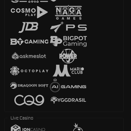
Live Casino