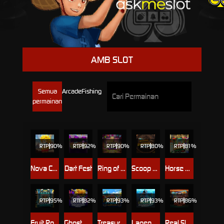
AMB SLOT
Semua
Arcade
Fishing
permainan
RTP
90%
RTP
92%
RTP
90%
RTP
80%
RTP
81%
Nova Crash : The Legends of Power
Dart Fest
Ring of Hopeful
Scoop Blessing
Horse Racing
RTP
95%
RTP
82%
RTP
93%
RTP
93%
RTP
86%
Fruit Roulette Slots
Ghost Busters
Treasure of Pirate
Lagend of Shooter
Real Slap