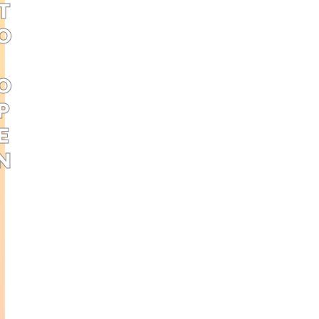
TO OPEN