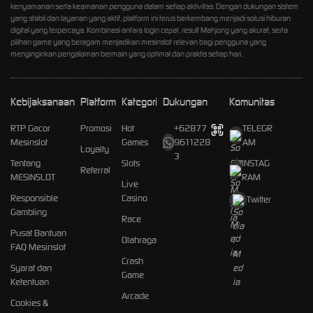
kenyamanan serta keamanan pengguna dalam setiap aktivitas. Dengan dukungan sistem
yang stabil dan layanan yang aktif, platform ini terus berkembang menjadi solusi hiburan
digital yang terpercaya. Kombinasi antara login cepat, result Mahjong yang akurat, serta
pilihan game yang beragam menjadikan mesinslot relevan bagi pengguna yang
menginginkan pengalaman bermain yang optimal dan praktis setiap hari.
Kebijaksanaan
Platform
Kategori
Dukungan
Komunitas
RTP Gacor
Promosi
Hot
+62877
TELEGR
Mesinslot
Games
9611228
AM
Loyalty
3
Tentang
Slots
INSTAG
Referral
MESINSLOT
RAM
Live
Responsible
Casino
Twitter
Gambling
Race
Pusat Bantuan
Olahraga
FAQ Mesinslot
Crash
Syarat dan
Game
Ketentuan
Arcade
Cookies &