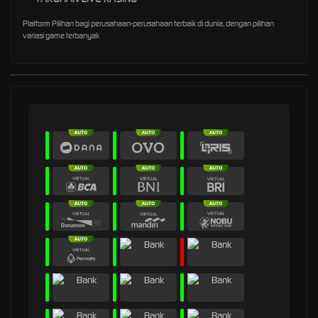
Platform Pilihan bagi perusahaan-perusahaan terbaik di dunia, dengan pilihan
variasi game terbanyak