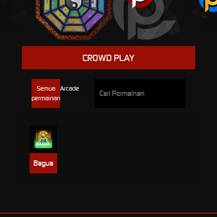
CROWD PLAY
Semua
Arcade
permainan
Bagua