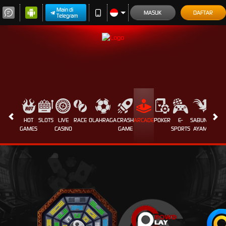
Main di
MASUK
DAFTAR
Telegram
HOT
SLOTS
LIVE
RACE
OLAHRAGA
CRASH
ARCADE
POKER
E-
SABUNG
PROM
GAMES
CASINO
GAME
SPORTS
AYAM