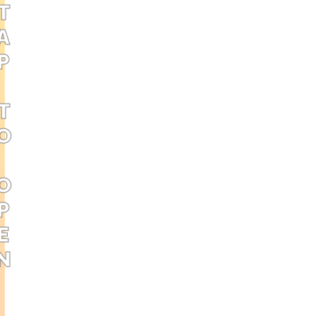
TO OPEN