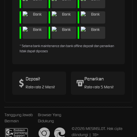
* Selama bank maintenance dan bank offline deposit dan penarikan
tidak dapat diproses
Deposit
Penarikan
Rata-rata 2 Menit
Rata-rata 5 Menit
Tanggung Jawab
Browser Yang
Bermain
Didukung
©2026 MESINSLOT. Hak cipta
dilindungi | 18+