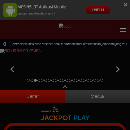
×
MESINSLOT Aplikasi Mobile
UNDUH
Jangan tampilkan lagi hari ini
ni, CQ9 permainan tidak akan tersedia. Kami memohon maaf atas ketidaknyamanan yang mungkin 
Daftar
Masuk
JACKPOT
PLAY