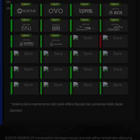
* Selama bank maintenance dan bank offline deposit dan penarikan tidak dapat
diproses
©2026 MESINSLOT menawarkan berbagai macam provider pilihan terbaik dan didukung