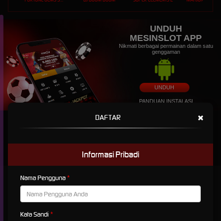
UNDUH
MESINSLOT APP
Nikmati berbagai permainan dalam satu
genggaman
UNDUH
PANDUAN INSTALASI
×
DAFTAR
Informasi Pribadi
Nama Pengguna
MESINSLOT: Link Login Game Iconbazaar Result Mahjong
Paling Cepat
Kata Sandi